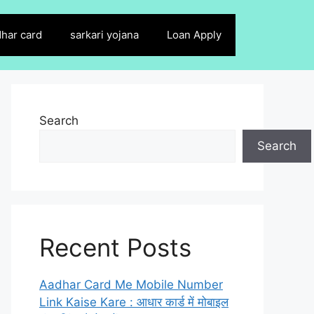
har card
sarkari yojana
Loan Apply
Search
Search
Recent Posts
Aadhar Card Me Mobile Number
Link Kaise Kare : आधार कार्ड में मोबाइल